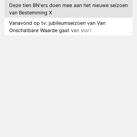
Deze tien BN'ers doen mee aan het nieuwe seizoen
van Bestemming X
Vanavond op tv: jubileumseizoen van Van
Onschatbare Waarde gaat van start
Winnaar 31e cyclus De Bondgenoten gelekt
Anouk en Diederik verlaten De Bondgenoten
AVROTROS komt met reboot van Fort Alpha
Henny Huisman herkent B&B Vol Liefde-deelnemer
Fred niet terug op televisie
Omroep Zwart volgt jonge emigranten in nieuwe
realityserie Welkom Terug
Arnout Hauben en vrienden doorkruisen de
Pyreneeën in nieuwe tv-serie
Op déze datum begint het nieuwe seizoen van
Vandaag Inside