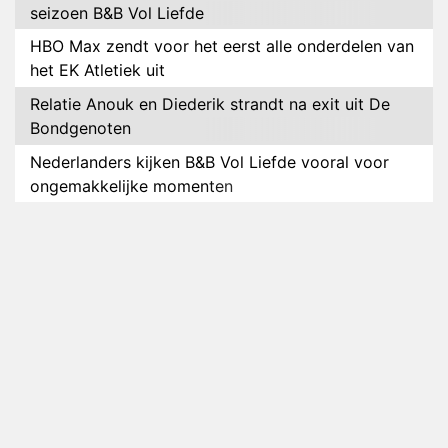
seizoen B&B Vol Liefde
HBO Max zendt voor het eerst alle onderdelen van
het EK Atletiek uit
Relatie Anouk en Diederik strandt na exit uit De
Bondgenoten
Nederlanders kijken B&B Vol Liefde vooral voor
ongemakkelijke momenten
Ron Jans maakt dit seizoen zijn opwachting als
analist
Deze tien BN'ers doen mee aan het nieuwe seizoen
van Bestemming X
Vanavond op tv: jubileumseizoen van Van
Onschatbare Waarde gaat van start
Winnaar 31e cyclus De Bondgenoten gelekt
Anouk en Diederik verlaten De Bondgenoten