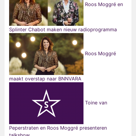
Roos Moggré en
Splinter Chabot maken nieuw radioprogramma
Roos Moggré
maakt overstap naar BNNVARA
Toine van
Peperstraten en Roos Moggré presenteren
talkshow