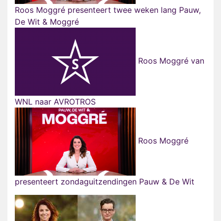
Roos Moggré presenteert twee weken lang Pauw,
De Wit & Moggré
Roos Moggré van
WNL naar AVROTROS
Roos Moggré
presenteert zondaguitzendingen Pauw & De Wit