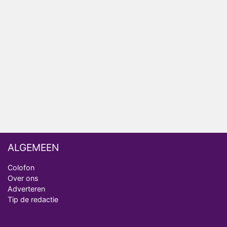
AVROTROS komt met reboot van Fort Alpha
Henny Huisman herkent B&B Vol Liefde-deelnemer
Fred niet terug op televisie
Omroep Zwart volgt jonge emigranten in nieuwe
realityserie Welkom Terug
ALGEMEEN
Colofon
Over ons
Adverteren
Tip de redactie