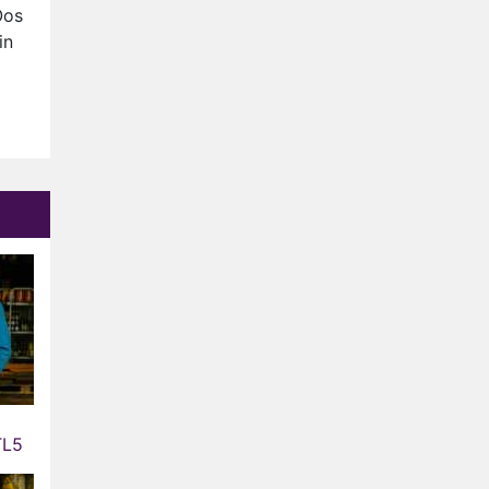
Anouk en Diederik verlaten
Oos
De Bondgenoten
in
AVROTROS komt met reboot
van Fort Alpha
Henny Huisman herkent B&B
Vol Liefde-deelnemer Fred
niet terug op televisie
Omroep Zwart volgt jonge
emigranten in nieuwe
realityserie Welkom Terug
TL5