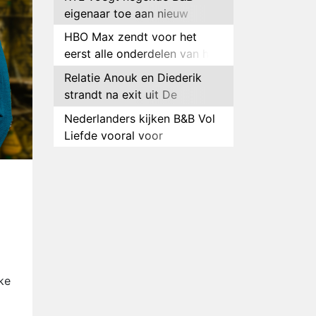
eigenaar toe aan nieuw
seizoen B&B Vol Liefde
HBO Max zendt voor het
eerst alle onderdelen van het
EK Atletiek uit
Relatie Anouk en Diederik
strandt na exit uit De
Bondgenoten
Nederlanders kijken B&B Vol
Liefde vooral voor
ongemakkelijke momenten
Ron Jans maakt dit seizoen
zijn opwachting als analist
Deze tien BN'ers doen mee
aan het nieuwe seizoen van
Bestemming X
Vanavond op tv:
jubileumseizoen van Van
Onschatbare Waarde gaat
Winnaar 31e cyclus De
ke
van start
Bondgenoten gelekt