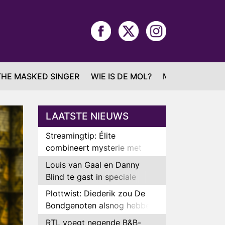
THE MASKED SINGER
WIE IS DE MOL?
MAFS
LAATSTE NIEUWS
Streamingtip: Élite
combineert mysterie met
romantie
Louis van Gaal en Danny
Blind te gast in speciale
aflevering van Tussen de
Plottwist: Diederik zou De
Palen
Bondgenoten alsnog hebben
verlaten
RTL voegt negende B&B-