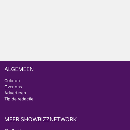
Fred niet terug op televisie
Omroep Zwart volgt jonge emigranten in nieuwe
realityserie Welkom Terug
ALGEMEEN
Colofon
Over ons
Adverteren
Tip de redactie
MEER SHOWBIZZNETWORK