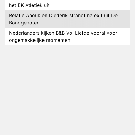
het EK Atletiek uit
Relatie Anouk en Diederik strandt na exit uit De
Bondgenoten
Nederlanders kijken B&B Vol Liefde vooral voor
ongemakkelijke momenten
Ron Jans maakt dit seizoen zijn opwachting als
analist
Deze tien BN'ers doen mee aan het nieuwe seizoen
van Bestemming X
Vanavond op tv: jubileumseizoen van Van
Onschatbare Waarde gaat van start
Winnaar 31e cyclus De Bondgenoten gelekt
Anouk en Diederik verlaten De Bondgenoten
AVROTROS komt met reboot van Fort Alpha
Henny Huisman herkent B&B Vol Liefde-deelnemer