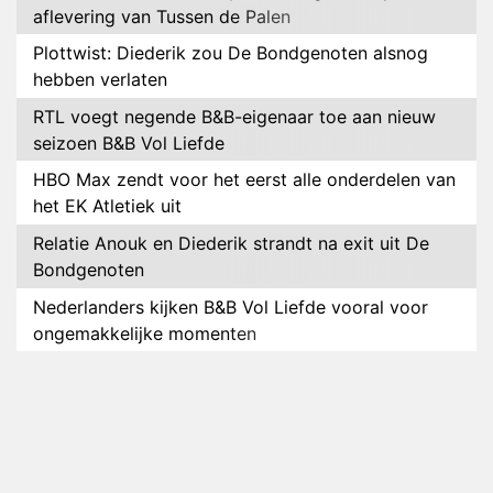
aflevering van Tussen de Palen
Plottwist: Diederik zou De Bondgenoten alsnog
hebben verlaten
RTL voegt negende B&B-eigenaar toe aan nieuw
seizoen B&B Vol Liefde
HBO Max zendt voor het eerst alle onderdelen van
het EK Atletiek uit
Relatie Anouk en Diederik strandt na exit uit De
Bondgenoten
Nederlanders kijken B&B Vol Liefde vooral voor
ongemakkelijke momenten
Ron Jans maakt dit seizoen zijn opwachting als
analist
Deze tien BN'ers doen mee aan het nieuwe seizoen
van Bestemming X