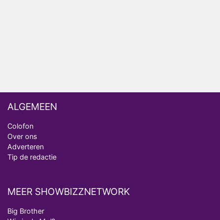
ongemakkelijke momenten
Ron Jans maakt dit seizoen zijn opwachting als
analist
Deze tien BN'ers doen mee aan het nieuwe seizoen
van Bestemming X
ALGEMEEN
Colofon
Over ons
Adverteren
Tip de redactie
MEER SHOWBIZZNETWORK
Big Brother