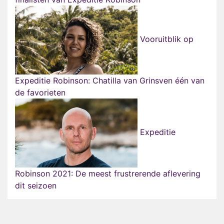
Vooruitblik op
Expeditie Robinson: Chatilla van Grinsven één van
de favorieten
Expeditie
Robinson 2021: De meest frustrerende aflevering
dit seizoen