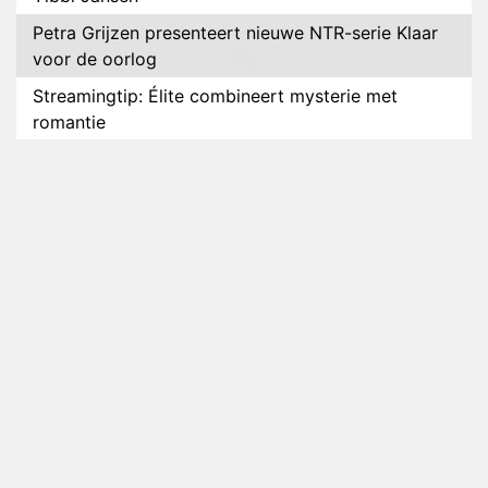
Petra Grijzen presenteert nieuwe NTR-serie Klaar
voor de oorlog
Streamingtip: Élite combineert mysterie met
romantie
Louis van Gaal en Danny Blind te gast in speciale
aflevering van Tussen de Palen
Plottwist: Diederik zou De Bondgenoten alsnog
hebben verlaten
RTL voegt negende B&B-eigenaar toe aan nieuw
seizoen B&B Vol Liefde
HBO Max zendt voor het eerst alle onderdelen van
het EK Atletiek uit
Relatie Anouk en Diederik strandt na exit uit De
Bondgenoten
Nederlanders kijken B&B Vol Liefde vooral voor