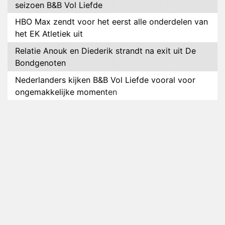
seizoen B&B Vol Liefde
HBO Max zendt voor het eerst alle onderdelen van
het EK Atletiek uit
Relatie Anouk en Diederik strandt na exit uit De
Bondgenoten
Nederlanders kijken B&B Vol Liefde vooral voor
ongemakkelijke momenten
Ron Jans maakt dit seizoen zijn opwachting als
analist
Deze tien BN'ers doen mee aan het nieuwe seizoen
van Bestemming X
Vanavond op tv: jubileumseizoen van Van
Onschatbare Waarde gaat van start
Winnaar 31e cyclus De Bondgenoten gelekt
Anouk en Diederik verlaten De Bondgenoten