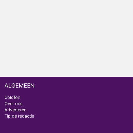
AVROTROS komt met reboot van Fort Alpha
Henny Huisman herkent B&B Vol Liefde-deelnemer
Fred niet terug op televisie
Omroep Zwart volgt jonge emigranten in nieuwe
realityserie Welkom Terug
ALGEMEEN
Colofon
Over ons
Adverteren
Tip de redactie