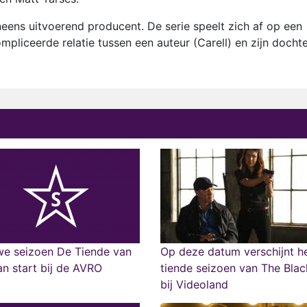
neens uitvoerend producent. De serie speelt zich af op een
pliceerde relatie tussen een auteur (Carell) en zijn docht
we seizoen De Tiende van
Op deze datum verschijnt h
van start bij de AVRO
tiende seizoen van The Black
bij Videoland