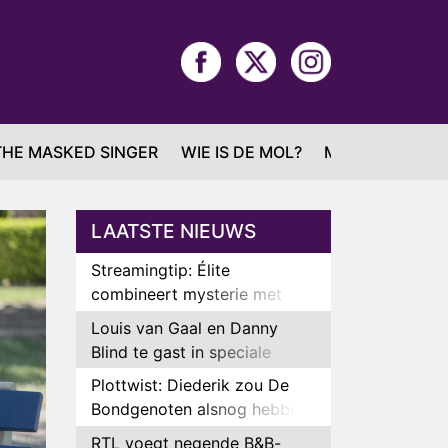
THE MASKED SINGER
WIE IS DE MOL?
MAFS
LAATSTE NIEUWS
Streamingtip: Élite
combineert mysterie met
romantie
Louis van Gaal en Danny
Blind te gast in speciale
aflevering van Tussen de
Plottwist: Diederik zou De
Palen
Bondgenoten alsnog hebben
verlaten
RTL voegt negende B&B-