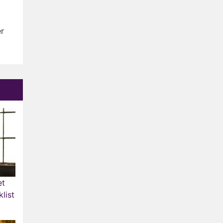
Anouk en Diederik verlaten
De Bondgenoten
er
AVROTROS komt met reboot
van Fort Alpha
Henny Huisman herkent B&B
Vol Liefde-deelnemer Fred
niet terug op televisie
Omroep Zwart volgt jonge
emigranten in nieuwe
realityserie Welkom Terug
et
list