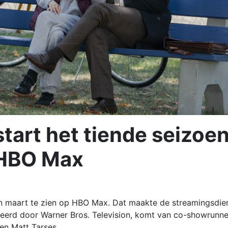
tart het tiende seizoe
 HBO Max
in maart te zien op HBO Max. Dat maakte de streamingsdie
ceerd door Warner Bros. Television, komt van co-showrunne
en Matt Tarses.