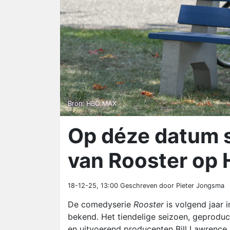
Bron: HBO MAX
Op déze datum s
van Rooster op
18-12-25, 13:00
Geschreven door Pieter Jongsma
De comedyserie
Rooster
is volgend jaar 
bekend. Het tiendelige seizoen, geprodu
en uitvoerend producenten Bill Lawrence 