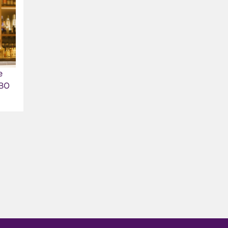
e
HBO