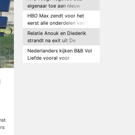
eigenaar toe aan nieuw
seizoen B&B Vol Liefde
HBO Max zendt voor het
eerst alle onderdelen van het
EK Atletiek uit
Relatie Anouk en Diederik
strandt na exit uit De
Bondgenoten
Nederlanders kijken B&B Vol
Liefde vooral voor
ongemakkelijke momenten
Ron Jans maakt dit seizoen
zijn opwachting als analist
n
Deze tien BN'ers doen mee
aan het nieuwe seizoen van
Bestemming X
Vanavond op tv:
jubileumseizoen van Van
Onschatbare Waarde gaat
Winnaar 31e cyclus De
nst
van start
Bondgenoten gelekt
rs