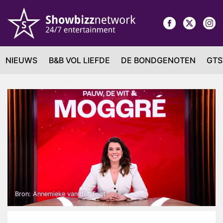
NIEUWS
B&B VOL LIEFDE
DE BONDGENOTEN
GTS
Bron: Annemieke van der Togt