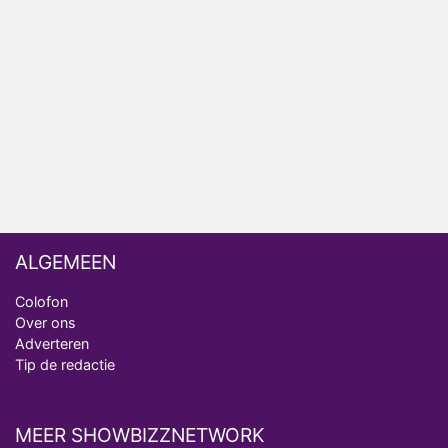
Nederlanders kijken B&B Vol Liefde vooral voor
ongemakkelijke momenten
Ron Jans maakt dit seizoen zijn opwachting als
analist
Deze tien BN'ers doen mee aan het nieuwe seizoen
van Bestemming X
ALGEMEEN
Colofon
Over ons
Adverteren
Tip de redactie
MEER SHOWBIZZNETWORK