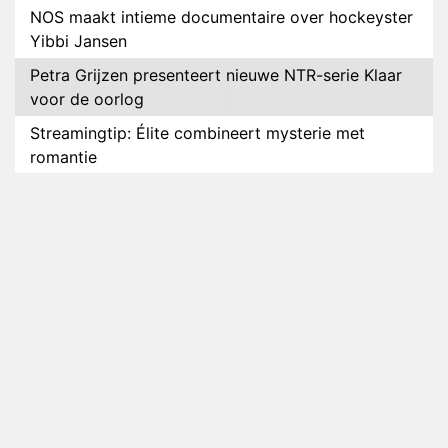
NOS maakt intieme documentaire over hockeyster
Yibbi Jansen
Petra Grijzen presenteert nieuwe NTR-serie Klaar
voor de oorlog
Streamingtip: Élite combineert mysterie met
romantie
Louis van Gaal en Danny Blind te gast in speciale
aflevering van Tussen de Palen
Plottwist: Diederik zou De Bondgenoten alsnog
hebben verlaten
RTL voegt negende B&B-eigenaar toe aan nieuw
seizoen B&B Vol Liefde
HBO Max zendt voor het eerst alle onderdelen van
het EK Atletiek uit
Relatie Anouk en Diederik strandt na exit uit De
Bondgenoten