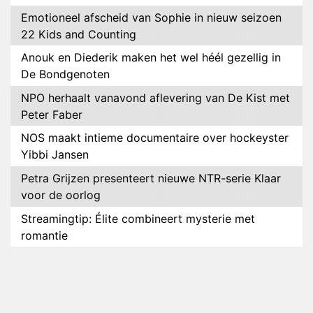
Emotioneel afscheid van Sophie in nieuw seizoen
22 Kids and Counting
Anouk en Diederik maken het wel héél gezellig in
De Bondgenoten
NPO herhaalt vanavond aflevering van De Kist met
Peter Faber
NOS maakt intieme documentaire over hockeyster
Yibbi Jansen
Petra Grijzen presenteert nieuwe NTR-serie Klaar
voor de oorlog
Streamingtip: Élite combineert mysterie met
romantie
Louis van Gaal en Danny Blind te gast in speciale
aflevering van Tussen de Palen
Plottwist: Diederik zou De Bondgenoten alsnog