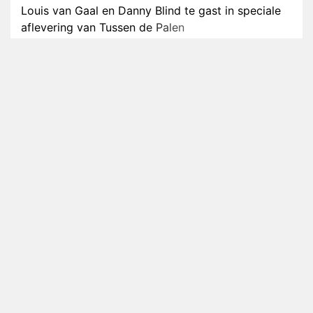
Louis van Gaal en Danny Blind te gast in speciale
aflevering van Tussen de Palen
Plottwist: Diederik zou De Bondgenoten alsnog
hebben verlaten
RTL voegt negende B&B-eigenaar toe aan nieuw
seizoen B&B Vol Liefde
HBO Max zendt voor het eerst alle onderdelen van
het EK Atletiek uit
Relatie Anouk en Diederik strandt na exit uit De
Bondgenoten
Nederlanders kijken B&B Vol Liefde vooral voor
ongemakkelijke momenten
Ron Jans maakt dit seizoen zijn opwachting als
analist
Deze tien BN'ers doen mee aan het nieuwe seizoen
van Bestemming X