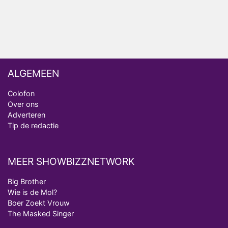
Vanavond op tv: jubileumseizoen van Van
Onschatbare Waarde gaat van start
ALGEMEEN
Colofon
Over ons
Adverteren
Tip de redactie
MEER SHOWBIZZNETWORK
Big Brother
Wie is de Mol?
Boer Zoekt Vrouw
The Masked Singer