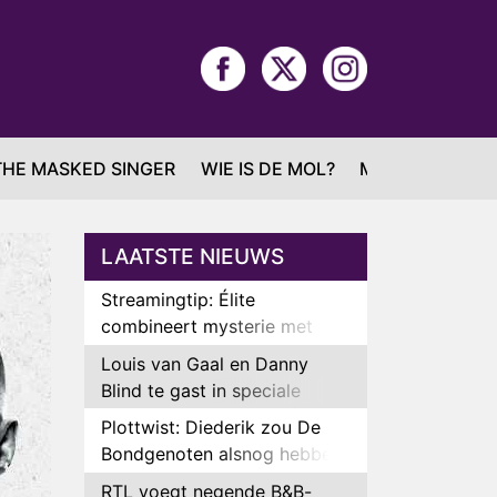
THE MASKED SINGER
WIE IS DE MOL?
MAFS
LAATSTE NIEUWS
Streamingtip: Élite
combineert mysterie met
romantie
Louis van Gaal en Danny
Blind te gast in speciale
aflevering van Tussen de
Plottwist: Diederik zou De
Palen
Bondgenoten alsnog hebben
verlaten
RTL voegt negende B&B-