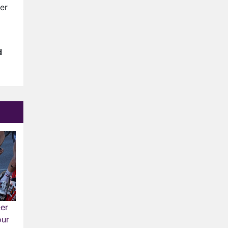
Anouk en Diederik verlaten
er
De Bondgenoten
AVROTROS komt met reboot
van Fort Alpha
d
Henny Huisman herkent B&B
Vol Liefde-deelnemer Fred
niet terug op televisie
Omroep Zwart volgt jonge
emigranten in nieuwe
realityserie Welkom Terug
er
our