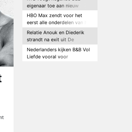
eigenaar toe aan nieuw
seizoen B&B Vol Liefde
HBO Max zendt voor het
eerst alle onderdelen van het
EK Atletiek uit
Relatie Anouk en Diederik
strandt na exit uit De
Bondgenoten
Nederlanders kijken B&B Vol
Liefde vooral voor
ongemakkelijke momenten
Ron Jans maakt dit seizoen
zijn opwachting als analist
t
Deze tien BN'ers doen mee
aan het nieuwe seizoen van
Bestemming X
Vanavond op tv:
jubileumseizoen van Van
Onschatbare Waarde gaat
Winnaar 31e cyclus De
mt
van start
Bondgenoten gelekt