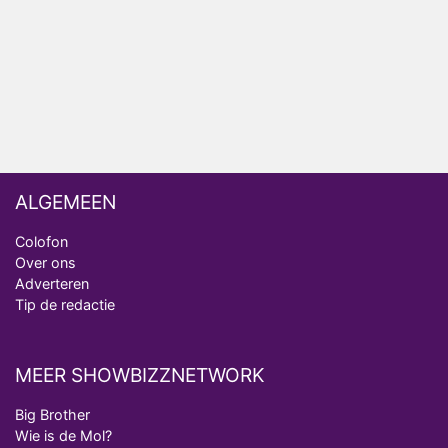
Ron Jans maakt dit seizoen zijn opwachting als
analist
Deze tien BN'ers doen mee aan het nieuwe seizoen
van Bestemming X
ALGEMEEN
Colofon
Over ons
Adverteren
Tip de redactie
MEER SHOWBIZZNETWORK
Big Brother
Wie is de Mol?