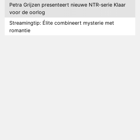
Petra Grijzen presenteert nieuwe NTR-serie Klaar
voor de oorlog
Streamingtip: Élite combineert mysterie met
romantie
Louis van Gaal en Danny Blind te gast in speciale
aflevering van Tussen de Palen
Plottwist: Diederik zou De Bondgenoten alsnog
hebben verlaten
RTL voegt negende B&B-eigenaar toe aan nieuw
seizoen B&B Vol Liefde
HBO Max zendt voor het eerst alle onderdelen van
het EK Atletiek uit
Relatie Anouk en Diederik strandt na exit uit De
Bondgenoten
Nederlanders kijken B&B Vol Liefde vooral voor
ongemakkelijke momenten