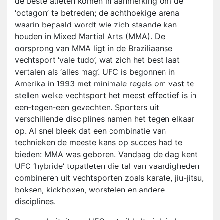
de beste atleten komen in aanmerking om de
‘octagon’ te betreden; de achthoekige arena
waarin bepaald wordt wie zich staande kan
houden in Mixed Martial Arts (MMA). De
oorsprong van MMA ligt in de Braziliaanse
vechtsport ‘vale tudo’, wat zich het best laat
vertalen als ‘alles mag’. UFC is begonnen in
Amerika in 1993 met minimale regels om vast te
stellen welke vechtsport het meest effectief is in
een-tegen-een gevechten. Sporters uit
verschillende disciplines namen het tegen elkaar
op. Al snel bleek dat een combinatie van
technieken de meeste kans op succes had te
bieden: MMA was geboren. Vandaag de dag kent
UFC ‘hybride’ topatleten die tal van vaardigheden
combineren uit vechtsporten zoals karate, jiu-jitsu,
boksen, kickboxen, worstelen en andere
disciplines.