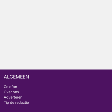
Relatie Anouk en Diederik strandt na exit uit De
Bondgenoten
Nederlanders kijken B&B Vol Liefde vooral voor
ongemakkelijke momenten
Ron Jans maakt dit seizoen zijn opwachting als
analist
Deze tien BN'ers doen mee aan het nieuwe seizoen
van Bestemming X
ALGEMEEN
Colofon
Over ons
Adverteren
Tip de redactie