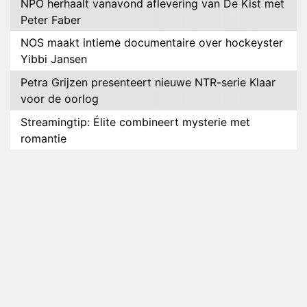
NPO herhaalt vanavond aflevering van De Kist met
Peter Faber
NOS maakt intieme documentaire over hockeyster
Yibbi Jansen
Petra Grijzen presenteert nieuwe NTR-serie Klaar
voor de oorlog
Streamingtip: Élite combineert mysterie met
romantie
Louis van Gaal en Danny Blind te gast in speciale
aflevering van Tussen de Palen
Plottwist: Diederik zou De Bondgenoten alsnog
hebben verlaten
RTL voegt negende B&B-eigenaar toe aan nieuw
seizoen B&B Vol Liefde
HBO Max zendt voor het eerst alle onderdelen van
het EK Atletiek uit