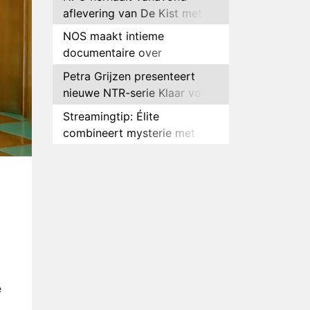
aflevering van De Kist met
Peter Faber
NOS maakt intieme
documentaire over
hockeyster Yibbi Jansen
Petra Grijzen presenteert
nieuwe NTR-serie Klaar voor
de oorlog
Streamingtip: Élite
combineert mysterie met
romantie
Louis van Gaal en Danny
Blind te gast in speciale
aflevering van Tussen de
Plottwist: Diederik zou De
Palen
Bondgenoten alsnog hebben
verlaten
RTL voegt negende B&B-
eigenaar toe aan nieuw
seizoen B&B Vol Liefde
HBO Max zendt voor het
e
eerst alle onderdelen van het
EK Atletiek uit