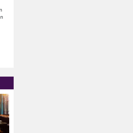
Relatie Anouk en Diederik
strandt na exit uit De
n
Bondgenoten
an
Nederlanders kijken B&B Vol
Liefde vooral voor
ongemakkelijke momenten
Ron Jans maakt dit seizoen
zijn opwachting als analist
Deze tien BN'ers doen mee
aan het nieuwe seizoen van
Bestemming X