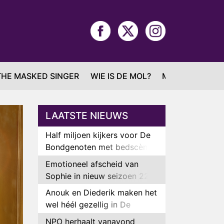
THE MASKED SINGER
WIE IS DE MOL?
MAFS
LAATSTE NIEUWS
Half miljoen kijkers voor De
Bondgenoten met bedscène
van Anouk en Diederik
Emotioneel afscheid van
Sophie in nieuw seizoen 22
Kids and Counting
Anouk en Diederik maken het
wel héél gezellig in De
Bondgenoten
NPO herhaalt vanavond