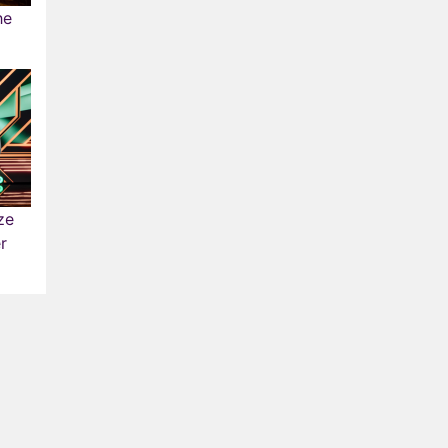
he
ze
r