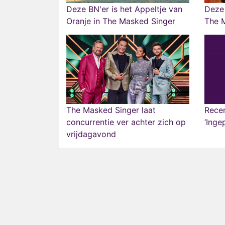
Deze BN'er is het Appeltje van
Deze 
Oranje in The Masked Singer
The 
The Masked Singer laat
Recen
concurrentie ver achter zich op
‘Inge
vrijdagavond