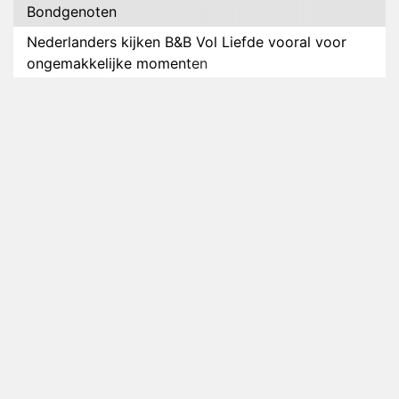
Bondgenoten
Nederlanders kijken B&B Vol Liefde vooral voor
ongemakkelijke momenten
Ron Jans maakt dit seizoen zijn opwachting als
analist
Deze tien BN'ers doen mee aan het nieuwe seizoen
van Bestemming X
Vanavond op tv: jubileumseizoen van Van
Onschatbare Waarde gaat van start
Winnaar 31e cyclus De Bondgenoten gelekt
Anouk en Diederik verlaten De Bondgenoten
AVROTROS komt met reboot van Fort Alpha
Henny Huisman herkent B&B Vol Liefde-deelnemer
Fred niet terug op televisie
Omroep Zwart volgt jonge emigranten in nieuwe