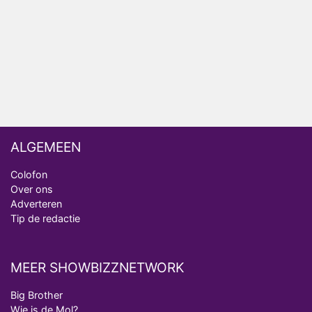
Omroep Zwart volgt jonge emigranten in nieuwe
realityserie Welkom Terug
ALGEMEEN
Colofon
Over ons
Adverteren
Tip de redactie
MEER SHOWBIZZNETWORK
Big Brother
Wie is de Mol?