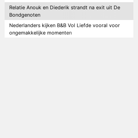
Relatie Anouk en Diederik strandt na exit uit De
Bondgenoten
Nederlanders kijken B&B Vol Liefde vooral voor
ongemakkelijke momenten
Ron Jans maakt dit seizoen zijn opwachting als
analist
Deze tien BN'ers doen mee aan het nieuwe seizoen
van Bestemming X
Vanavond op tv: jubileumseizoen van Van
Onschatbare Waarde gaat van start
Winnaar 31e cyclus De Bondgenoten gelekt
Anouk en Diederik verlaten De Bondgenoten
AVROTROS komt met reboot van Fort Alpha
Henny Huisman herkent B&B Vol Liefde-deelnemer
Fred niet terug op televisie