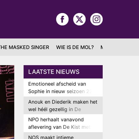
THE MASKED SINGER
WIE IS DE MOL?
MAFS
LAATSTE NIEUWS
Emotioneel afscheid van
Sophie in nieuw seizoen 22
Kids and Counting
Anouk en Diederik maken het
wel héél gezellig in De
Bondgenoten
NPO herhaalt vanavond
aflevering van De Kist met
Peter Faber
NOS maakt intieme