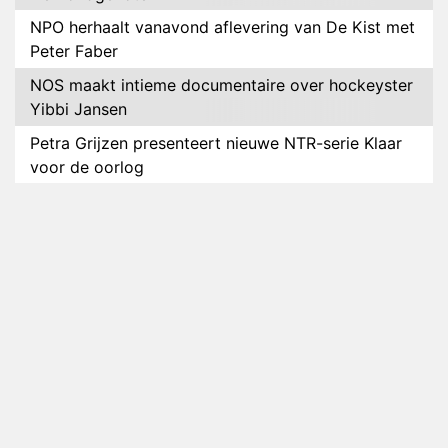
NPO herhaalt vanavond aflevering van De Kist met
Peter Faber
NOS maakt intieme documentaire over hockeyster
Yibbi Jansen
Petra Grijzen presenteert nieuwe NTR-serie Klaar
voor de oorlog
Streamingtip: Élite combineert mysterie met
romantie
Louis van Gaal en Danny Blind te gast in speciale
aflevering van Tussen de Palen
Plottwist: Diederik zou De Bondgenoten alsnog
hebben verlaten
RTL voegt negende B&B-eigenaar toe aan nieuw
seizoen B&B Vol Liefde
HBO Max zendt voor het eerst alle onderdelen van