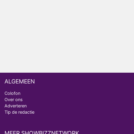
het EK Atletiek uit
Relatie Anouk en Diederik strandt na exit uit De
Bondgenoten
Nederlanders kijken B&B Vol Liefde vooral voor
ongemakkelijke momenten
Ron Jans maakt dit seizoen zijn opwachting als
analist
ALGEMEEN
Colofon
Over ons
Adverteren
Tip de redactie
MEER SHOWBIZZNETWORK