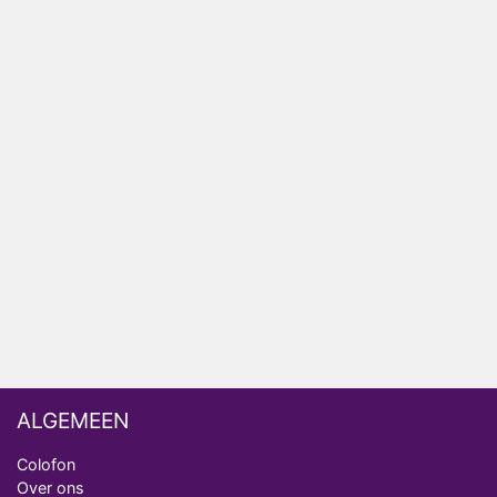
Relatie Anouk en Diederik strandt na exit uit De
Bondgenoten
Nederlanders kijken B&B Vol Liefde vooral voor
ongemakkelijke momenten
Ron Jans maakt dit seizoen zijn opwachting als
analist
Deze tien BN'ers doen mee aan het nieuwe seizoen
van Bestemming X
Vanavond op tv: jubileumseizoen van Van
Onschatbare Waarde gaat van start
ALGEMEEN
Colofon
Over ons