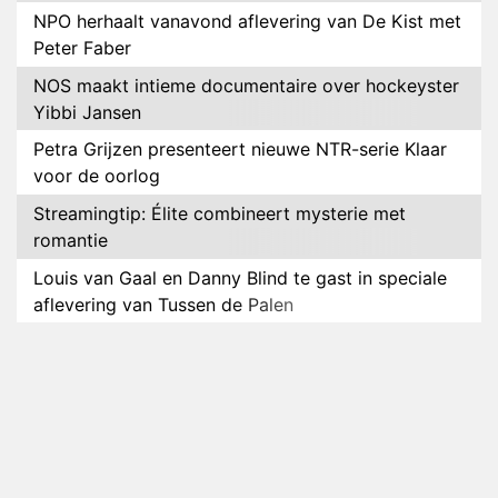
NPO herhaalt vanavond aflevering van De Kist met
Peter Faber
NOS maakt intieme documentaire over hockeyster
Yibbi Jansen
Petra Grijzen presenteert nieuwe NTR-serie Klaar
voor de oorlog
Streamingtip: Élite combineert mysterie met
romantie
Louis van Gaal en Danny Blind te gast in speciale
aflevering van Tussen de Palen
Plottwist: Diederik zou De Bondgenoten alsnog
hebben verlaten
RTL voegt negende B&B-eigenaar toe aan nieuw
seizoen B&B Vol Liefde
HBO Max zendt voor het eerst alle onderdelen van
het EK Atletiek uit