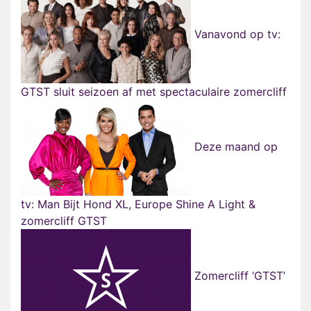
Vanavond op tv:
GTST sluit seizoen af met spectaculaire zomercliff
Deze maand op
tv: Man Bijt Hond XL, Europe Shine A Light &
zomercliff GTST
Zomercliff ‘GTST’