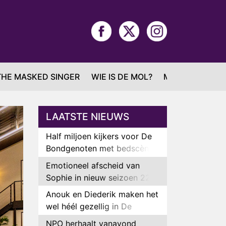
THE MASKED SINGER
WIE IS DE MOL?
MAFS
LAATSTE NIEUWS
Half miljoen kijkers voor De
Bondgenoten met bedscène
van Anouk en Diederik
Emotioneel afscheid van
Sophie in nieuw seizoen 22
Kids and Counting
Anouk en Diederik maken het
wel héél gezellig in De
Bondgenoten
NPO herhaalt vanavond