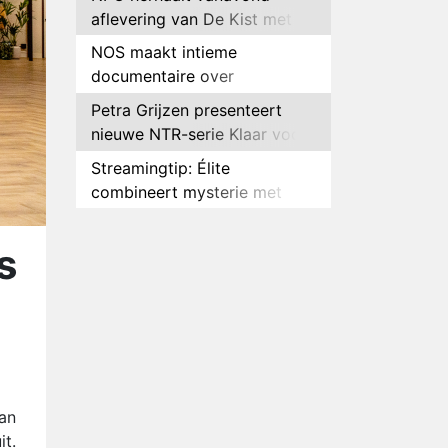
aflevering van De Kist met
Peter Faber
NOS maakt intieme
documentaire over
hockeyster Yibbi Jansen
Petra Grijzen presenteert
nieuwe NTR-serie Klaar voor
de oorlog
Streamingtip: Élite
combineert mysterie met
romantie
Louis van Gaal en Danny
Blind te gast in speciale
s
aflevering van Tussen de
Plottwist: Diederik zou De
Palen
Bondgenoten alsnog hebben
verlaten
RTL voegt negende B&B-
eigenaar toe aan nieuw
seizoen B&B Vol Liefde
HBO Max zendt voor het
van
eerst alle onderdelen van het
it.
EK Atletiek uit