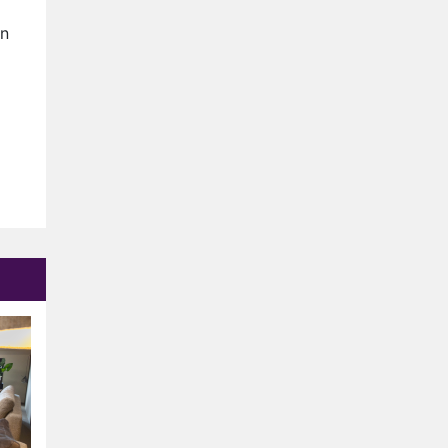
Relatie Anouk en Diederik
strandt na exit uit De
an
Bondgenoten
Nederlanders kijken B&B Vol
Liefde vooral voor
ongemakkelijke momenten
Ron Jans maakt dit seizoen
zijn opwachting als analist
Deze tien BN'ers doen mee
aan het nieuwe seizoen van
Bestemming X