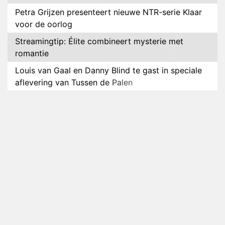
Petra Grijzen presenteert nieuwe NTR-serie Klaar
voor de oorlog
Streamingtip: Élite combineert mysterie met
romantie
Louis van Gaal en Danny Blind te gast in speciale
aflevering van Tussen de Palen
Plottwist: Diederik zou De Bondgenoten alsnog
hebben verlaten
RTL voegt negende B&B-eigenaar toe aan nieuw
seizoen B&B Vol Liefde
HBO Max zendt voor het eerst alle onderdelen van
het EK Atletiek uit
Relatie Anouk en Diederik strandt na exit uit De
Bondgenoten
Nederlanders kijken B&B Vol Liefde vooral voor