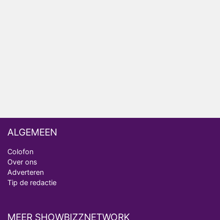
ongemakkelijke momenten
Ron Jans maakt dit seizoen zijn opwachting als
analist
Deze tien BN'ers doen mee aan het nieuwe seizoen
van Bestemming X
Vanavond op tv: jubileumseizoen van Van
Onschatbare Waarde gaat van start
ALGEMEEN
Colofon
Over ons
Adverteren
Tip de redactie
MEER SHOWBIZZNETWORK