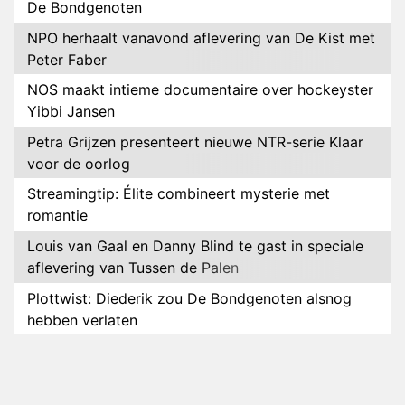
De Bondgenoten
NPO herhaalt vanavond aflevering van De Kist met
Peter Faber
NOS maakt intieme documentaire over hockeyster
Yibbi Jansen
Petra Grijzen presenteert nieuwe NTR-serie Klaar
voor de oorlog
Streamingtip: Élite combineert mysterie met
romantie
Louis van Gaal en Danny Blind te gast in speciale
aflevering van Tussen de Palen
Plottwist: Diederik zou De Bondgenoten alsnog
hebben verlaten
RTL voegt negende B&B-eigenaar toe aan nieuw
seizoen B&B Vol Liefde
HBO Max zendt voor het eerst alle onderdelen van