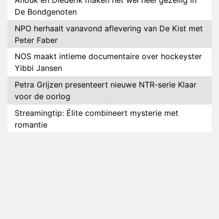
Anouk en Diederik maken het wel héél gezellig in
De Bondgenoten
NPO herhaalt vanavond aflevering van De Kist met
Peter Faber
NOS maakt intieme documentaire over hockeyster
Yibbi Jansen
Petra Grijzen presenteert nieuwe NTR-serie Klaar
voor de oorlog
Streamingtip: Élite combineert mysterie met
romantie
Louis van Gaal en Danny Blind te gast in speciale
aflevering van Tussen de Palen
Plottwist: Diederik zou De Bondgenoten alsnog
hebben verlaten
RTL voegt negende B&B-eigenaar toe aan nieuw
seizoen B&B Vol Liefde