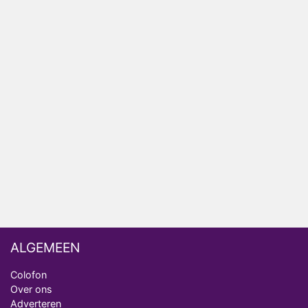
HBO Max zendt voor het eerst alle onderdelen van
het EK Atletiek uit
Relatie Anouk en Diederik strandt na exit uit De
Bondgenoten
Nederlanders kijken B&B Vol Liefde vooral voor
ongemakkelijke momenten
Ron Jans maakt dit seizoen zijn opwachting als
analist
Deze tien BN'ers doen mee aan het nieuwe seizoen
van Bestemming X
ALGEMEEN
Colofon
Over ons
Adverteren