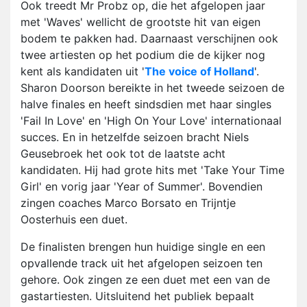
Ook treedt Mr Probz op, die het afgelopen jaar
met 'Waves' wellicht de grootste hit van eigen
bodem te pakken had. Daarnaast verschijnen ook
twee artiesten op het podium die de kijker nog
kent als kandidaten uit '
The voice of Holland
'.
Sharon Doorson bereikte in het tweede seizoen de
halve finales en heeft sindsdien met haar singles
'Fail In Love' en 'High On Your Love' internationaal
succes. En in hetzelfde seizoen bracht Niels
Geusebroek het ook tot de laatste acht
kandidaten. Hij had grote hits met 'Take Your Time
Girl' en vorig jaar 'Year of Summer'. Bovendien
zingen coaches Marco Borsato en Trijntje
Oosterhuis een duet.
De finalisten brengen hun huidige single en een
opvallende track uit het afgelopen seizoen ten
gehore. Ook zingen ze een duet met een van de
gastartiesten. Uitsluitend het publiek bepaalt