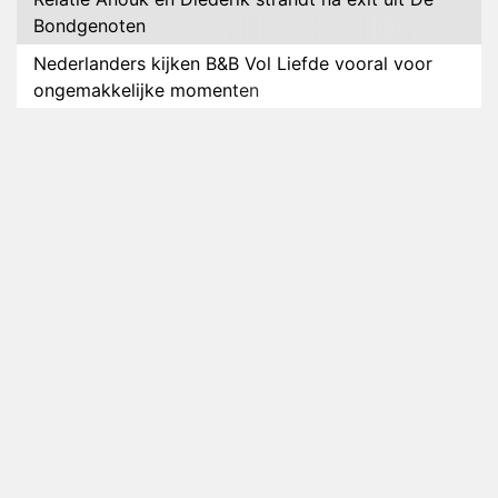
Bondgenoten
Nederlanders kijken B&B Vol Liefde vooral voor
ongemakkelijke momenten
Ron Jans maakt dit seizoen zijn opwachting als
analist
Deze tien BN'ers doen mee aan het nieuwe seizoen
van Bestemming X
Vanavond op tv: jubileumseizoen van Van
Onschatbare Waarde gaat van start
Winnaar 31e cyclus De Bondgenoten gelekt
Anouk en Diederik verlaten De Bondgenoten
AVROTROS komt met reboot van Fort Alpha
Henny Huisman herkent B&B Vol Liefde-deelnemer
Fred niet terug op televisie
Omroep Zwart volgt jonge emigranten in nieuwe