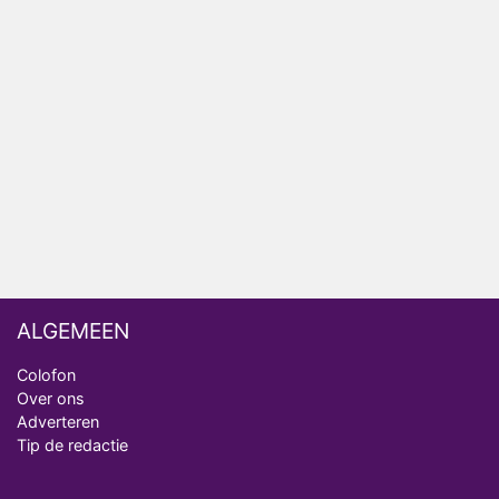
HBO Max zendt voor het eerst alle onderdelen van
het EK Atletiek uit
Relatie Anouk en Diederik strandt na exit uit De
Bondgenoten
Nederlanders kijken B&B Vol Liefde vooral voor
ongemakkelijke momenten
Ron Jans maakt dit seizoen zijn opwachting als
analist
ALGEMEEN
Colofon
Over ons
Adverteren
Tip de redactie