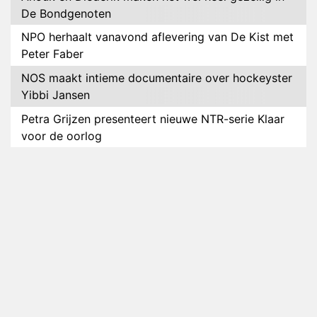
De Bondgenoten
NPO herhaalt vanavond aflevering van De Kist met
Peter Faber
NOS maakt intieme documentaire over hockeyster
Yibbi Jansen
Petra Grijzen presenteert nieuwe NTR-serie Klaar
voor de oorlog
Streamingtip: Élite combineert mysterie met
romantie
Louis van Gaal en Danny Blind te gast in speciale
aflevering van Tussen de Palen
Plottwist: Diederik zou De Bondgenoten alsnog
hebben verlaten
RTL voegt negende B&B-eigenaar toe aan nieuw
seizoen B&B Vol Liefde