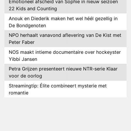
Emotioneel afscheid van Sophie in nieuw seizoen
22 Kids and Counting
Anouk en Diederik maken het wel héél gezellig in
De Bondgenoten
NPO herhaalt vanavond aflevering van De Kist met
Peter Faber
NOS maakt intieme documentaire over hockeyster
Yibbi Jansen
Petra Grijzen presenteert nieuwe NTR-serie Klaar
voor de oorlog
Streamingtip: Élite combineert mysterie met
romantie
Louis van Gaal en Danny Blind te gast in speciale
aflevering van Tussen de Palen
Plottwist: Diederik zou De Bondgenoten alsnog
hebben verlaten