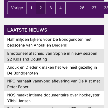
Vorige
1
2
3
4
...
26
27
2
LAATSTE NIEUWS
Half miljoen kijkers voor De Bondgenoten met
bedscène van Anouk en Diederik
Emotioneel afscheid van Sophie in nieuw seizoen
22 Kids and Counting
Anouk en Diederik maken het wel héél gezellig in
De Bondgenoten
NPO herhaalt vanavond aflevering van De Kist met
Peter Faber
NOS maakt intieme documentaire over hockeyster
Yibbi Jansen