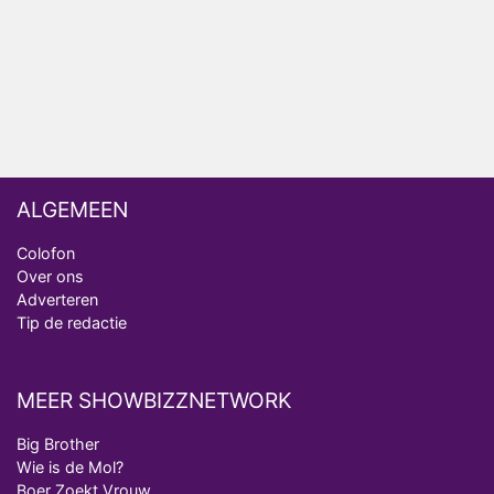
Ron Jans maakt dit seizoen zijn opwachting als
analist
Deze tien BN'ers doen mee aan het nieuwe seizoen
van Bestemming X
ALGEMEEN
Colofon
Over ons
Adverteren
Tip de redactie
MEER SHOWBIZZNETWORK
Big Brother
Wie is de Mol?
Boer Zoekt Vrouw