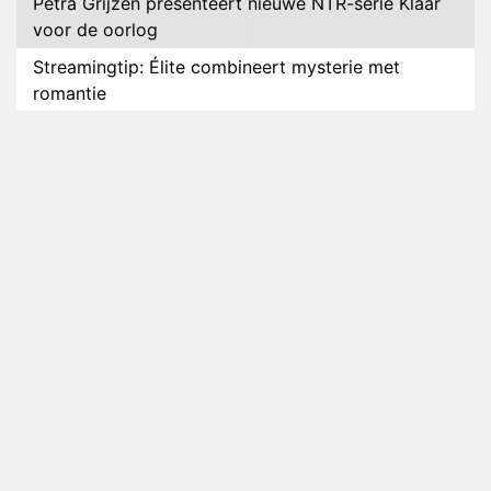
Petra Grijzen presenteert nieuwe NTR-serie Klaar
voor de oorlog
Streamingtip: Élite combineert mysterie met
romantie
Louis van Gaal en Danny Blind te gast in speciale
aflevering van Tussen de Palen
Plottwist: Diederik zou De Bondgenoten alsnog
hebben verlaten
RTL voegt negende B&B-eigenaar toe aan nieuw
seizoen B&B Vol Liefde
HBO Max zendt voor het eerst alle onderdelen van
het EK Atletiek uit
Relatie Anouk en Diederik strandt na exit uit De
Bondgenoten
Nederlanders kijken B&B Vol Liefde vooral voor
ongemakkelijke momenten