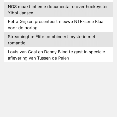
NOS maakt intieme documentaire over hockeyster
Yibbi Jansen
Petra Grijzen presenteert nieuwe NTR-serie Klaar
voor de oorlog
Streamingtip: Élite combineert mysterie met
romantie
Louis van Gaal en Danny Blind te gast in speciale
aflevering van Tussen de Palen
Plottwist: Diederik zou De Bondgenoten alsnog
hebben verlaten
RTL voegt negende B&B-eigenaar toe aan nieuw
seizoen B&B Vol Liefde
HBO Max zendt voor het eerst alle onderdelen van
het EK Atletiek uit
Relatie Anouk en Diederik strandt na exit uit De