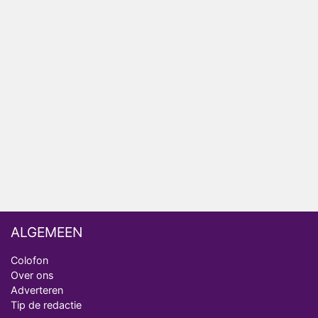
Bondgenoten
Nederlanders kijken B&B Vol Liefde vooral voor
ongemakkelijke momenten
Ron Jans maakt dit seizoen zijn opwachting als
analist
Deze tien BN'ers doen mee aan het nieuwe seizoen
van Bestemming X
Vanavond op tv: jubileumseizoen van Van
Onschatbare Waarde gaat van start
ALGEMEEN
Colofon
Over ons
Adverteren
Tip de redactie