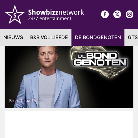
NIEUWS
B&B VOL LIEFDE
DE BONDGENOTEN
GTS
Bron: Talpa TV