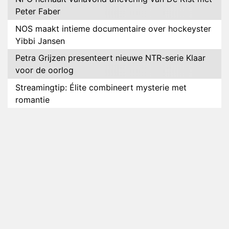
Peter Faber
NOS maakt intieme documentaire over hockeyster
Yibbi Jansen
Petra Grijzen presenteert nieuwe NTR-serie Klaar
voor de oorlog
Streamingtip: Élite combineert mysterie met
romantie
Louis van Gaal en Danny Blind te gast in speciale
aflevering van Tussen de Palen
Plottwist: Diederik zou De Bondgenoten alsnog
hebben verlaten
RTL voegt negende B&B-eigenaar toe aan nieuw
seizoen B&B Vol Liefde
HBO Max zendt voor het eerst alle onderdelen van
het EK Atletiek uit