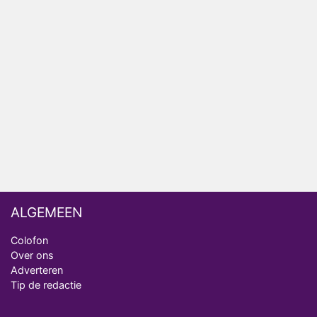
Relatie Anouk en Diederik strandt na exit uit De
Bondgenoten
Nederlanders kijken B&B Vol Liefde vooral voor
ongemakkelijke momenten
Ron Jans maakt dit seizoen zijn opwachting als
analist
Deze tien BN'ers doen mee aan het nieuwe seizoen
van Bestemming X
ALGEMEEN
Colofon
Over ons
Adverteren
Tip de redactie