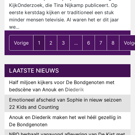
KijkOnderzoek, die Tina Nijkamp publiceert. Op
eerste kerstdag kijken er traditioneel een stuk
minder mensen televisie. Al waren het er dit jaar
we...
Vorige
1
2
3
...
6
7
8
Volg
LAATSTE NIEUWS
Half miljoen kijkers voor De Bondgenoten met
bedscène van Anouk en Diederik
Emotioneel afscheid van Sophie in nieuw seizoen
22 Kids and Counting
Anouk en Diederik maken het wel héél gezellig in
De Bondgenoten
NPO herhaalt vanavond aflevering van De Kist met