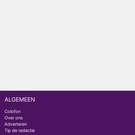
het EK Atletiek uit
Relatie Anouk en Diederik strandt na exit uit De
Bondgenoten
Nederlanders kijken B&B Vol Liefde vooral voor
ongemakkelijke momenten
Ron Jans maakt dit seizoen zijn opwachting als
analist
Deze tien BN'ers doen mee aan het nieuwe seizoen
van Bestemming X
ALGEMEEN
Colofon
Over ons
Adverteren
Tip de redactie