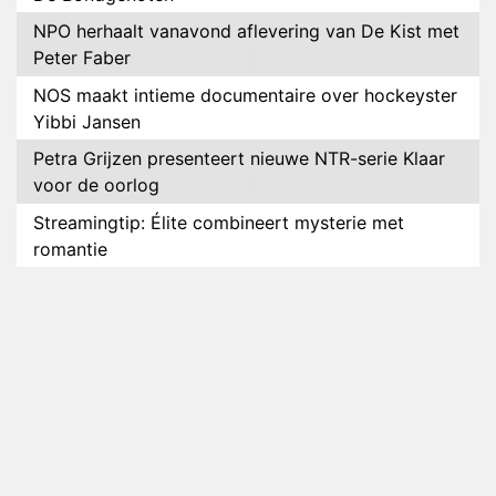
NPO herhaalt vanavond aflevering van De Kist met
Peter Faber
NOS maakt intieme documentaire over hockeyster
Yibbi Jansen
Petra Grijzen presenteert nieuwe NTR-serie Klaar
voor de oorlog
Streamingtip: Élite combineert mysterie met
romantie
Louis van Gaal en Danny Blind te gast in speciale
aflevering van Tussen de Palen
Plottwist: Diederik zou De Bondgenoten alsnog
hebben verlaten
RTL voegt negende B&B-eigenaar toe aan nieuw
seizoen B&B Vol Liefde
HBO Max zendt voor het eerst alle onderdelen van