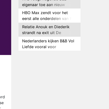
eigenaar toe aan nieuw
seizoen B&B Vol Liefde
HBO Max zendt voor het
eerst alle onderdelen van het
EK Atletiek uit
Relatie Anouk en Diederik
strandt na exit uit De
Bondgenoten
Nederlanders kijken B&B Vol
Liefde vooral voor
ongemakkelijke momenten
Ron Jans maakt dit seizoen
zijn opwachting als analist
Deze tien BN'ers doen mee
aan het nieuwe seizoen van
Bestemming X
Vanavond op tv:
jubileumseizoen van Van
Onschatbare Waarde gaat
Winnaar 31e cyclus De
ord
van start
Bondgenoten gelekt
se
?