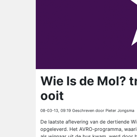
Wie Is de Mol? t
ooit
08-03-13, 09:19
Geschreven door Pieter Jongsma
De laatste aflevering van de dertiende W
opgeleverd. Het AVRO-programma, waarin
als winnaar uit de bus kwam, werd door b