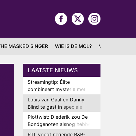
THE MASKED SINGER
WIE IS DE MOL?
MAFS
LAATSTE NIEUWS
Streamingtip: Élite
combineert mysterie met
romantie
Louis van Gaal en Danny
Blind te gast in speciale
aflevering van Tussen de
Plottwist: Diederik zou De
Palen
Bondgenoten alsnog hebben
verlaten
RTL voegt negende B&B-