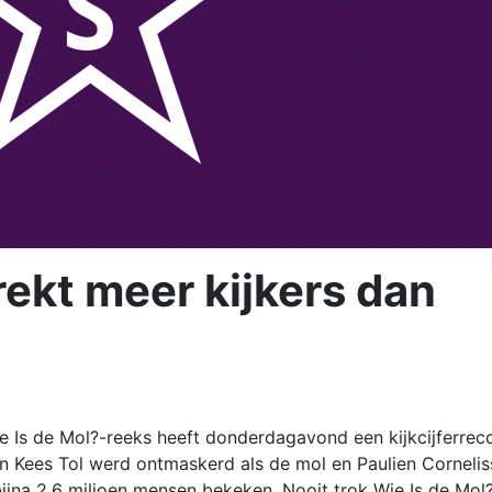
rekt meer kijkers dan
ie Is de Mol?-reeks heeft donderdagavond een kijkcijferrec
 Kees Tol werd ontmaskerd als de mol en Paulien Cornelis
ijna 2,6 miljoen mensen bekeken. Nooit trok Wie Is de Mol