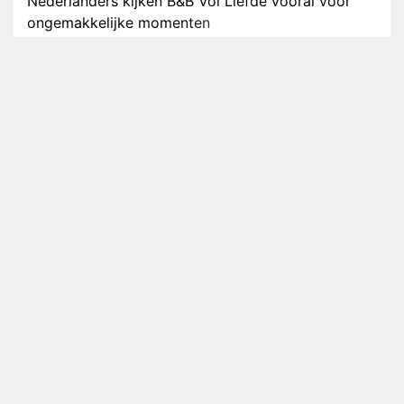
Nederlanders kijken B&B Vol Liefde vooral voor
ongemakkelijke momenten
Ron Jans maakt dit seizoen zijn opwachting als
analist
Deze tien BN'ers doen mee aan het nieuwe seizoen
van Bestemming X
Vanavond op tv: jubileumseizoen van Van
Onschatbare Waarde gaat van start
Winnaar 31e cyclus De Bondgenoten gelekt
Anouk en Diederik verlaten De Bondgenoten
AVROTROS komt met reboot van Fort Alpha
Henny Huisman herkent B&B Vol Liefde-deelnemer
Fred niet terug op televisie
Omroep Zwart volgt jonge emigranten in nieuwe
realityserie Welkom Terug