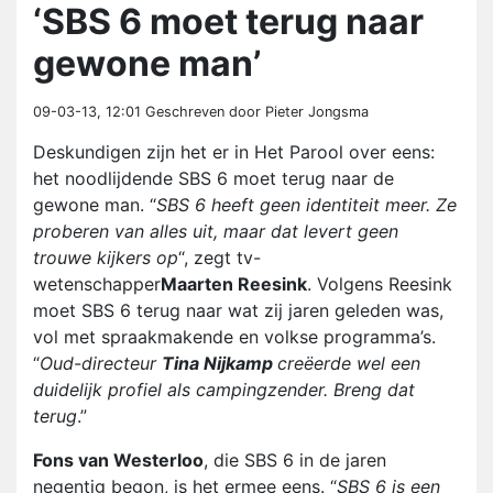
‘SBS 6 moet terug naar
gewone man’
09-03-13, 12:01
Geschreven door Pieter Jongsma
Deskundigen zijn het er in Het Parool over eens:
het noodlijdende SBS 6 moet terug naar de
gewone man. “
SBS 6 heeft geen identiteit meer. Ze
proberen van alles uit, maar dat levert geen
trouwe kijkers op
“, zegt tv-
wetenschapper
Maarten Reesink
. Volgens Reesink
moet SBS 6 terug naar wat zij jaren geleden was,
vol met spraakmakende en volkse programma’s.
“
Oud-directeur
Tina Nijkamp
creëerde wel een
duidelijk profiel als campingzender. Breng dat
terug
.”
Fons van Westerloo
, die SBS 6 in de jaren
negentig begon, is het ermee eens. “
SBS 6 is een