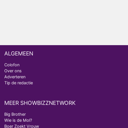
Vanavond op tv: jubileumseizoen van Van
Onschatbare Waarde gaat van start
Winnaar 31e cyclus De Bondgenoten gelekt
ALGEMEEN
Colofon
Over ons
Adverteren
Tip de redactie
MEER SHOWBIZZNETWORK
Big Brother
Wie is de Mol?
Boer Zoekt Vrouw