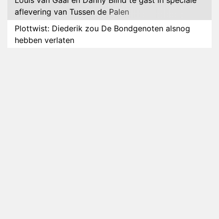
Louis van Gaal en Danny Blind te gast in speciale
aflevering van Tussen de Palen
Plottwist: Diederik zou De Bondgenoten alsnog
hebben verlaten
RTL voegt negende B&B-eigenaar toe aan nieuw
seizoen B&B Vol Liefde
HBO Max zendt voor het eerst alle onderdelen van
het EK Atletiek uit
Relatie Anouk en Diederik strandt na exit uit De
Bondgenoten
Nederlanders kijken B&B Vol Liefde vooral voor
ongemakkelijke momenten
Ron Jans maakt dit seizoen zijn opwachting als
analist
Deze tien BN'ers doen mee aan het nieuwe seizoen
van Bestemming X