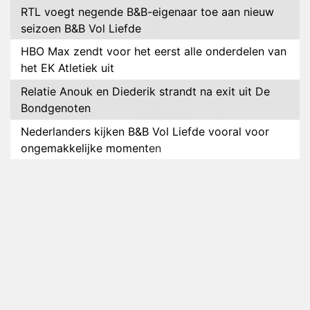
RTL voegt negende B&B-eigenaar toe aan nieuw
seizoen B&B Vol Liefde
HBO Max zendt voor het eerst alle onderdelen van
het EK Atletiek uit
Relatie Anouk en Diederik strandt na exit uit De
Bondgenoten
Nederlanders kijken B&B Vol Liefde vooral voor
ongemakkelijke momenten
Ron Jans maakt dit seizoen zijn opwachting als
analist
Deze tien BN'ers doen mee aan het nieuwe seizoen
van Bestemming X
Vanavond op tv: jubileumseizoen van Van
Onschatbare Waarde gaat van start
Winnaar 31e cyclus De Bondgenoten gelekt