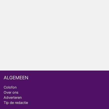
Anouk en Diederik verlaten De Bondgenoten
AVROTROS komt met reboot van Fort Alpha
Henny Huisman herkent B&B Vol Liefde-deelnemer
Fred niet terug op televisie
Omroep Zwart volgt jonge emigranten in nieuwe
realityserie Welkom Terug
ALGEMEEN
Colofon
Over ons
Adverteren
Tip de redactie