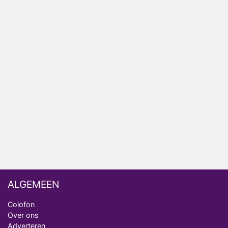
HBO Max zendt voor het eerst alle onderdelen van
het EK Atletiek uit
Relatie Anouk en Diederik strandt na exit uit De
Bondgenoten
Nederlanders kijken B&B Vol Liefde vooral voor
ongemakkelijke momenten
Ron Jans maakt dit seizoen zijn opwachting als
analist
Deze tien BN'ers doen mee aan het nieuwe seizoen
van Bestemming X
ALGEMEEN
Colofon
Over ons
Adverteren