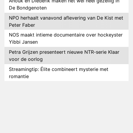
Anouk en Diederik maken het wel héél gezellig in
De Bondgenoten
NPO herhaalt vanavond aflevering van De Kist met
Peter Faber
NOS maakt intieme documentaire over hockeyster
Yibbi Jansen
Petra Grijzen presenteert nieuwe NTR-serie Klaar
voor de oorlog
Streamingtip: Élite combineert mysterie met
romantie
Louis van Gaal en Danny Blind te gast in speciale
aflevering van Tussen de Palen
Plottwist: Diederik zou De Bondgenoten alsnog
hebben verlaten
RTL voegt negende B&B-eigenaar toe aan nieuw
seizoen B&B Vol Liefde