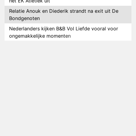
het EK Atletiek uit
Relatie Anouk en Diederik strandt na exit uit De
Bondgenoten
Nederlanders kijken B&B Vol Liefde vooral voor
ongemakkelijke momenten
Ron Jans maakt dit seizoen zijn opwachting als
analist
Deze tien BN'ers doen mee aan het nieuwe seizoen
van Bestemming X
Vanavond op tv: jubileumseizoen van Van
Onschatbare Waarde gaat van start
Winnaar 31e cyclus De Bondgenoten gelekt
Anouk en Diederik verlaten De Bondgenoten
AVROTROS komt met reboot van Fort Alpha
Henny Huisman herkent B&B Vol Liefde-deelnemer