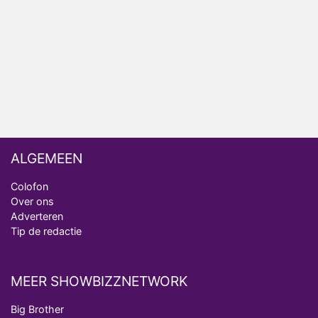
Fred niet terug op televisie
Omroep Zwart volgt jonge emigranten in nieuwe
realityserie Welkom Terug
ALGEMEEN
Colofon
Over ons
Adverteren
Tip de redactie
MEER SHOWBIZZNETWORK
Big Brother