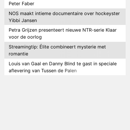
Peter Faber
NOS maakt intieme documentaire over hockeyster
Yibbi Jansen
Petra Grijzen presenteert nieuwe NTR-serie Klaar
voor de oorlog
Streamingtip: Élite combineert mysterie met
romantie
Louis van Gaal en Danny Blind te gast in speciale
aflevering van Tussen de Palen
Plottwist: Diederik zou De Bondgenoten alsnog
hebben verlaten
RTL voegt negende B&B-eigenaar toe aan nieuw
seizoen B&B Vol Liefde
HBO Max zendt voor het eerst alle onderdelen van
het EK Atletiek uit