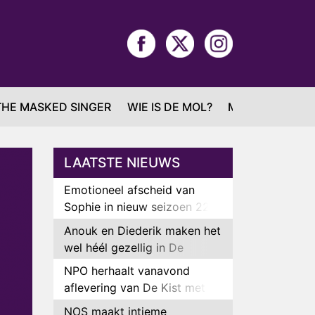
THE MASKED SINGER
WIE IS DE MOL?
MAFS
LAATSTE NIEUWS
Emotioneel afscheid van
Sophie in nieuw seizoen 22
Kids and Counting
Anouk en Diederik maken het
wel héél gezellig in De
Bondgenoten
NPO herhaalt vanavond
aflevering van De Kist met
Peter Faber
NOS maakt intieme