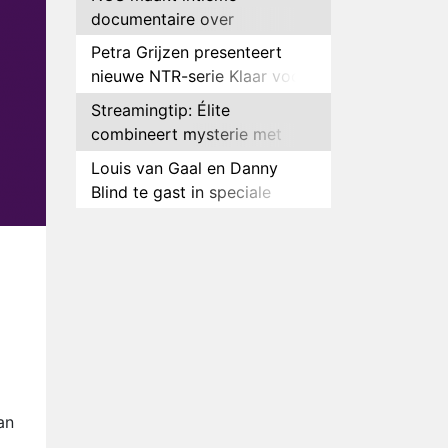
documentaire over
hockeyster Yibbi Jansen
Petra Grijzen presenteert
nieuwe NTR-serie Klaar voor
de oorlog
Streamingtip: Élite
combineert mysterie met
romantie
Louis van Gaal en Danny
Blind te gast in speciale
aflevering van Tussen de
Plottwist: Diederik zou De
Palen
Bondgenoten alsnog hebben
verlaten
RTL voegt negende B&B-
eigenaar toe aan nieuw
seizoen B&B Vol Liefde
HBO Max zendt voor het
eerst alle onderdelen van het
EK Atletiek uit
Relatie Anouk en Diederik
strandt na exit uit De
an
Bondgenoten