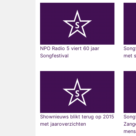
NPO Radio 5 viert 60 jaar
Songf
Songfestival
met s
Shownieuws blikt terug op 2015
Songf
met jaaroverzichten
Zange
mens