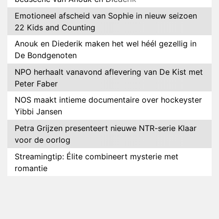
Emotioneel afscheid van Sophie in nieuw seizoen
22 Kids and Counting
Anouk en Diederik maken het wel héél gezellig in
De Bondgenoten
NPO herhaalt vanavond aflevering van De Kist met
Peter Faber
NOS maakt intieme documentaire over hockeyster
Yibbi Jansen
Petra Grijzen presenteert nieuwe NTR-serie Klaar
voor de oorlog
Streamingtip: Élite combineert mysterie met
romantie
Louis van Gaal en Danny Blind te gast in speciale
aflevering van Tussen de Palen
Plottwist: Diederik zou De Bondgenoten alsnog