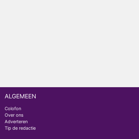
Relatie Anouk en Diederik strandt na exit uit De
Bondgenoten
Nederlanders kijken B&B Vol Liefde vooral voor
ongemakkelijke momenten
Ron Jans maakt dit seizoen zijn opwachting als
analist
Deze tien BN'ers doen mee aan het nieuwe seizoen
van Bestemming X
ALGEMEEN
Colofon
Over ons
Adverteren
Tip de redactie