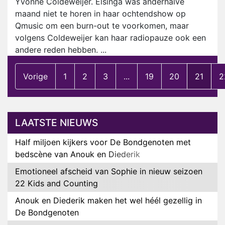
Yvonne Coldeweijer. Elsinga was anderhalve
maand niet te horen in haar ochtendshow op
Qmusic om een burn-out te voorkomen, maar
volgens Coldeweijer kan haar radiopauze ook een
andere reden hebben. ...
Vorige
1
2
3
...
19
20
21
2
LAATSTE NIEUWS
Half miljoen kijkers voor De Bondgenoten met
bedscène van Anouk en Diederik
Emotioneel afscheid van Sophie in nieuw seizoen
22 Kids and Counting
Anouk en Diederik maken het wel héél gezellig in
De Bondgenoten