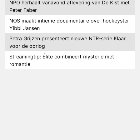
NPO herhaalt vanavond aflevering van De Kist met
Peter Faber
NOS maakt intieme documentaire over hockeyster
Yibbi Jansen
Petra Grijzen presenteert nieuwe NTR-serie Klaar
voor de oorlog
Streamingtip: Élite combineert mysterie met
romantie
Louis van Gaal en Danny Blind te gast in speciale
aflevering van Tussen de Palen
Plottwist: Diederik zou De Bondgenoten alsnog
hebben verlaten
RTL voegt negende B&B-eigenaar toe aan nieuw
seizoen B&B Vol Liefde
HBO Max zendt voor het eerst alle onderdelen van
het EK Atletiek uit