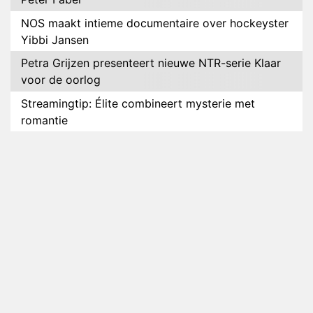
NOS maakt intieme documentaire over hockeyster
Yibbi Jansen
Petra Grijzen presenteert nieuwe NTR-serie Klaar
voor de oorlog
Streamingtip: Élite combineert mysterie met
romantie
Louis van Gaal en Danny Blind te gast in speciale
aflevering van Tussen de Palen
Plottwist: Diederik zou De Bondgenoten alsnog
hebben verlaten
RTL voegt negende B&B-eigenaar toe aan nieuw
seizoen B&B Vol Liefde
HBO Max zendt voor het eerst alle onderdelen van
het EK Atletiek uit
Relatie Anouk en Diederik strandt na exit uit De