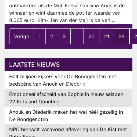
ontmaskerd als de Mol. Fresia Cousiño Arias is de
winnaar en wint daarmee de pot ter waarde van
8.065 euro. Kim-Lian van der Meij is de verli...
Vorige
1
2
3
...
20
21
22
LAATSTE NIEUWS
Half miljoen kijkers voor De Bondgenoten met
bedscène van Anouk en Diederik
Emotioneel afscheid van Sophie in nieuw seizoen
22 Kids and Counting
Anouk en Diederik maken het wel héél gezellig in
De Bondgenoten
NPO herhaalt vanavond aflevering van De Kist met
Peter Faber