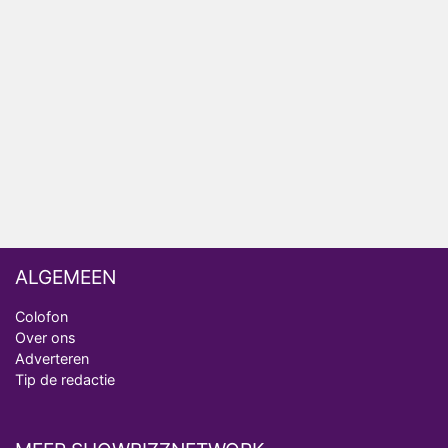
Bondgenoten
Nederlanders kijken B&B Vol Liefde vooral voor
ongemakkelijke momenten
Ron Jans maakt dit seizoen zijn opwachting als
analist
Deze tien BN'ers doen mee aan het nieuwe seizoen
van Bestemming X
ALGEMEEN
Colofon
Over ons
Adverteren
Tip de redactie