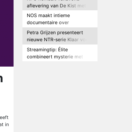
aflevering van De Kist met
Peter Faber
NOS maakt intieme
documentaire over
hockeyster Yibbi Jansen
Petra Grijzen presenteert
nieuwe NTR-serie Klaar voor
de oorlog
Streamingtip: Élite
combineert mysterie met
romantie
Louis van Gaal en Danny
Blind te gast in speciale
n
aflevering van Tussen de
Plottwist: Diederik zou De
Palen
Bondgenoten alsnog hebben
verlaten
RTL voegt negende B&B-
eigenaar toe aan nieuw
seizoen B&B Vol Liefde
HBO Max zendt voor het
eeft
eerst alle onderdelen van het
t in
EK Atletiek uit