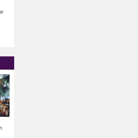
Relatie Anouk en Diederik
strandt na exit uit De
er
Bondgenoten
Nederlanders kijken B&B Vol
Liefde vooral voor
ongemakkelijke momenten
Ron Jans maakt dit seizoen
zijn opwachting als analist
Deze tien BN'ers doen mee
aan het nieuwe seizoen van
Bestemming X
n