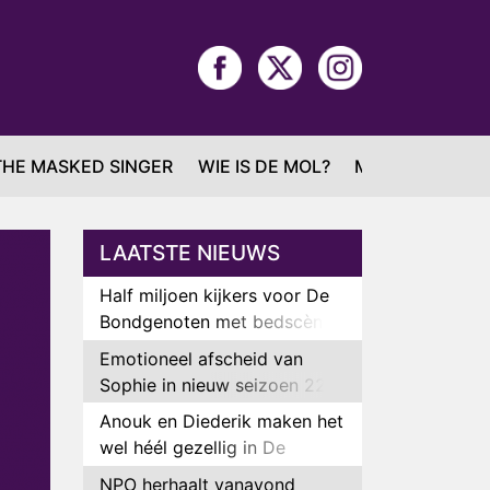
THE MASKED SINGER
WIE IS DE MOL?
MAFS
LAATSTE NIEUWS
Half miljoen kijkers voor De
Bondgenoten met bedscène
van Anouk en Diederik
Emotioneel afscheid van
Sophie in nieuw seizoen 22
Kids and Counting
Anouk en Diederik maken het
wel héél gezellig in De
Bondgenoten
NPO herhaalt vanavond