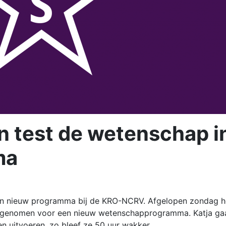
 test de wetenschap i
ma
en nieuw programma bij de KRO-NCRV. Afgelopen zondag h
opgenomen voor een nieuw wetenschapprogramma. Katja gaa
 uitvoeren, zo bleef ze 50 uur wakker.