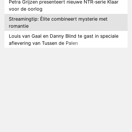
Petra Grijzen presenteert nieuwe NTR-serie Klaar
voor de oorlog
Streamingtip: Élite combineert mysterie met
romantie
Louis van Gaal en Danny Blind te gast in speciale
aflevering van Tussen de Palen
Plottwist: Diederik zou De Bondgenoten alsnog
hebben verlaten
RTL voegt negende B&B-eigenaar toe aan nieuw
seizoen B&B Vol Liefde
HBO Max zendt voor het eerst alle onderdelen van
het EK Atletiek uit
Relatie Anouk en Diederik strandt na exit uit De
Bondgenoten
Nederlanders kijken B&B Vol Liefde vooral voor
ongemakkelijke momenten