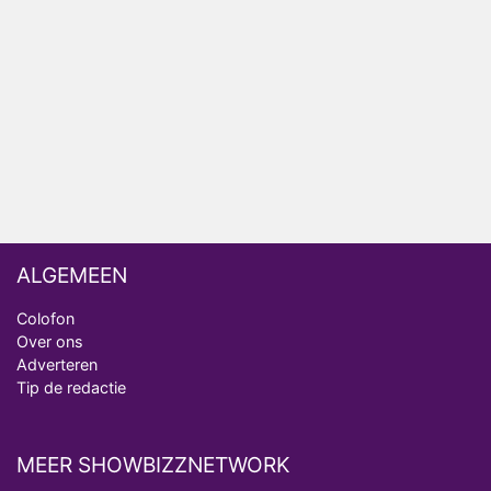
Ron Jans maakt dit seizoen zijn opwachting als
analist
Deze tien BN'ers doen mee aan het nieuwe seizoen
van Bestemming X
Vanavond op tv: jubileumseizoen van Van
Onschatbare Waarde gaat van start
ALGEMEEN
Colofon
Over ons
Adverteren
Tip de redactie
MEER SHOWBIZZNETWORK