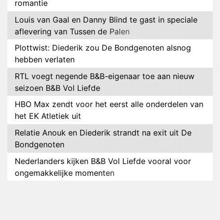
romantie
Louis van Gaal en Danny Blind te gast in speciale
aflevering van Tussen de Palen
Plottwist: Diederik zou De Bondgenoten alsnog
hebben verlaten
RTL voegt negende B&B-eigenaar toe aan nieuw
seizoen B&B Vol Liefde
HBO Max zendt voor het eerst alle onderdelen van
het EK Atletiek uit
Relatie Anouk en Diederik strandt na exit uit De
Bondgenoten
Nederlanders kijken B&B Vol Liefde vooral voor
ongemakkelijke momenten
Ron Jans maakt dit seizoen zijn opwachting als
analist
Deze tien BN'ers doen mee aan het nieuwe seizoen