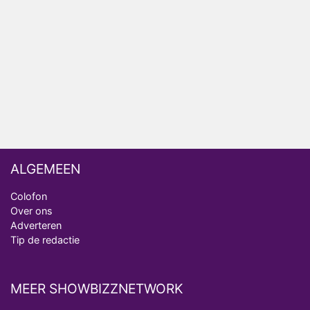
Nederlanders kijken B&B Vol Liefde vooral voor
ongemakkelijke momenten
Ron Jans maakt dit seizoen zijn opwachting als
analist
Deze tien BN'ers doen mee aan het nieuwe seizoen
van Bestemming X
ALGEMEEN
Colofon
Over ons
Adverteren
Tip de redactie
MEER SHOWBIZZNETWORK