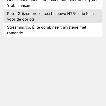
Yibbi Jansen
Petra Grijzen presenteert nieuwe NTR-serie Klaar
voor de oorlog
Streamingtip: Élite combineert mysterie met
romantie
Louis van Gaal en Danny Blind te gast in speciale
aflevering van Tussen de Palen
Plottwist: Diederik zou De Bondgenoten alsnog
hebben verlaten
RTL voegt negende B&B-eigenaar toe aan nieuw
seizoen B&B Vol Liefde
HBO Max zendt voor het eerst alle onderdelen van
het EK Atletiek uit
Relatie Anouk en Diederik strandt na exit uit De
Bondgenoten