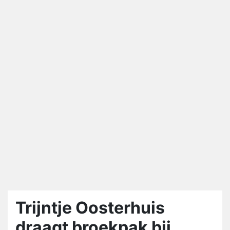
Trijntje Oosterhuis
draagt broekpak bij