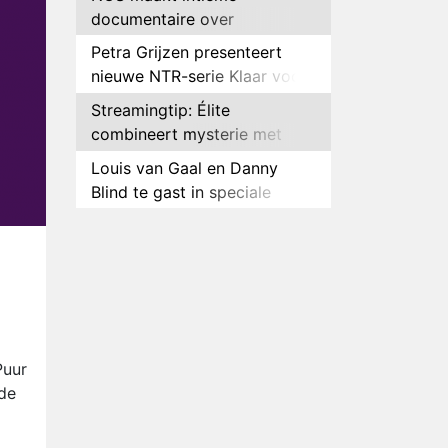
documentaire over
hockeyster Yibbi Jansen
Petra Grijzen presenteert
nieuwe NTR-serie Klaar voor
de oorlog
Streamingtip: Élite
combineert mysterie met
romantie
Louis van Gaal en Danny
Blind te gast in speciale
aflevering van Tussen de
Plottwist: Diederik zou De
Palen
Bondgenoten alsnog hebben
verlaten
RTL voegt negende B&B-
eigenaar toe aan nieuw
seizoen B&B Vol Liefde
HBO Max zendt voor het
eerst alle onderdelen van het
Puur
EK Atletiek uit
fde
Relatie Anouk en Diederik
strandt na exit uit De
Bondgenoten