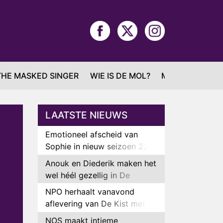
THE MASKED SINGER
WIE IS DE MOL?
MAFS
LAATSTE NIEUWS
Emotioneel afscheid van
Sophie in nieuw seizoen 22
Kids and Counting
Anouk en Diederik maken het
wel héél gezellig in De
Bondgenoten
NPO herhaalt vanavond
aflevering van De Kist met
Peter Faber
NOS maakt intieme