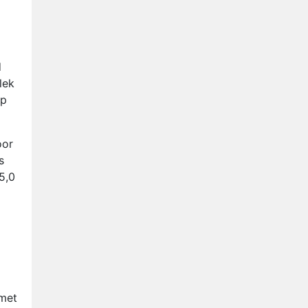
d
lek
op
oor
s
5,0
 met