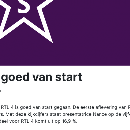
 goed van start
s
TL 4 is goed van start gegaan. De eerste aflevering van 
. Met deze kijkcijfers staat presentatrice Nance op de vij
ndeel voor RTL 4 komt uit op 16,9 %.