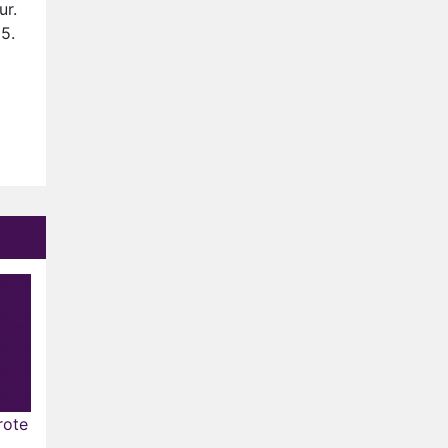
ur.
5.
rote