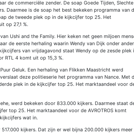
aar de commerciële zender. De soap Goede Tijden, Slechte
ers. Daarmee is de soap het best bekeken programma van 
ap de tweede plek op in de kijkcijfer top 25. Het
t op 27,1 %.
van Ushi and the Family. Hier keken net geen miljoen men
naar de eerste herhaling waarin Wendy van Dijk onder ande
kijkcijfers van vrijdagavond staat Wendy op de zesde plek 
or RTL 4 komt uit op 15,3 %.
Puur Geluk. Een herhaling van Flikken Maastricht werd
 verslaat deze politieserie het programma van Nance. Met 
 derde plek in de kijkcijfer top 25. Het marktaandeel voor d
iehe, werd bekeken door 833.000 kijkers. Daarmee staat d
kcijfer top 25. Het marktaandeel voor de AVROTROS komt
jkcijfers wat in.
17.000 kijkers. Dat zijn er wel bijna 200.000 kijkers meer