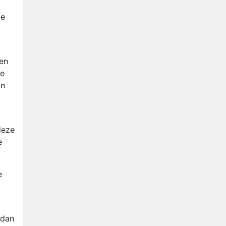
Nederlanders kijken B&B Vol
Liefde vooral voor
de
ongemakkelijke momenten
Ron Jans maakt dit seizoen
zijn opwachting als analist
sen
Deze tien BN'ers doen mee
re
aan het nieuwe seizoen van
in
Bestemming X
Vanavond op tv:
jubileumseizoen van Van
Onschatbare Waarde gaat
van start
deze
e
e
 dan