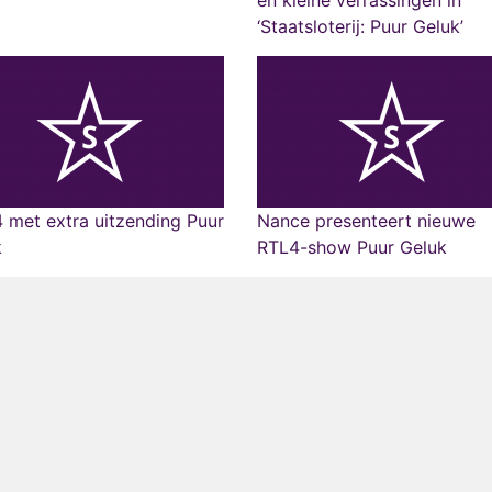
en kleine verrassingen in
‘Staatsloterij: Puur Geluk’
 met extra uitzending Puur
Nance presenteert nieuwe
k
RTL4-show Puur Geluk