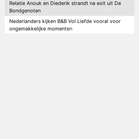
Relatie Anouk en Diederik strandt na exit uit De
Bondgenoten
Nederlanders kijken B&B Vol Liefde vooral voor
ongemakkelijke momenten
Ron Jans maakt dit seizoen zijn opwachting als
analist
Deze tien BN'ers doen mee aan het nieuwe seizoen
van Bestemming X
Vanavond op tv: jubileumseizoen van Van
Onschatbare Waarde gaat van start
Winnaar 31e cyclus De Bondgenoten gelekt
Anouk en Diederik verlaten De Bondgenoten
AVROTROS komt met reboot van Fort Alpha
Henny Huisman herkent B&B Vol Liefde-deelnemer
Fred niet terug op televisie