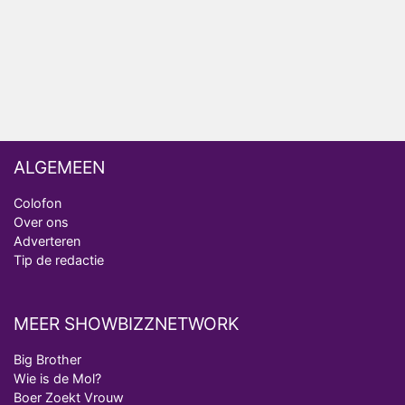
Ron Jans maakt dit seizoen zijn opwachting als
analist
Deze tien BN'ers doen mee aan het nieuwe seizoen
van Bestemming X
ALGEMEEN
Colofon
Over ons
Adverteren
Tip de redactie
MEER SHOWBIZZNETWORK
Big Brother
Wie is de Mol?
Boer Zoekt Vrouw