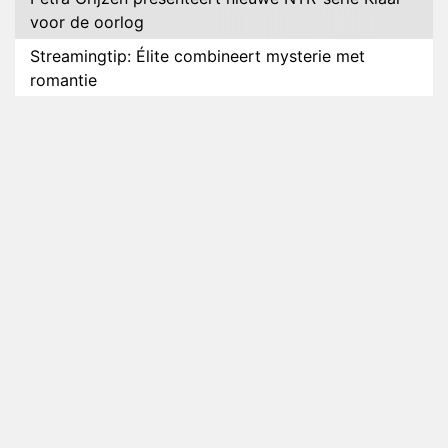
voor de oorlog
Streamingtip: Élite combineert mysterie met
romantie
Louis van Gaal en Danny Blind te gast in speciale
aflevering van Tussen de Palen
Plottwist: Diederik zou De Bondgenoten alsnog
hebben verlaten
RTL voegt negende B&B-eigenaar toe aan nieuw
seizoen B&B Vol Liefde
HBO Max zendt voor het eerst alle onderdelen van
het EK Atletiek uit
Relatie Anouk en Diederik strandt na exit uit De
Bondgenoten
Nederlanders kijken B&B Vol Liefde vooral voor
ongemakkelijke momenten